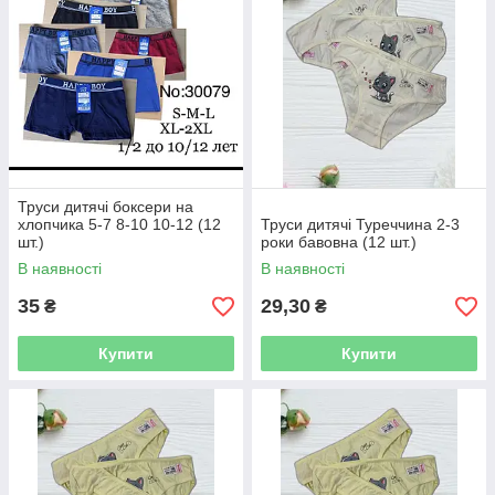
исключительно оптом, а отправку товара осуществляем в
течение двух дней с момента поступления оплаты. Работаем
по всей Украине, поэтому вы можете не переживать о
необходимости дальней поездки за заказом. Минимальные
цены и высокий профессионализм – то, что делает нас
лучшими в своей сфере!
Труси дитячі боксери на
хлопчика 5-7 8-10 10-12 (12
Труси дитячі Туреччина 2-3
шт.)
роки бавовна (12 шт.)
В наявності
В наявності
35
29,30
₴
₴
Купити
Купити