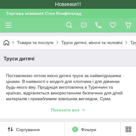
Новинки!!!
Торгова компанія Сток Конфісклад
Товари та послуги
Труси дитячі, жіночі та чоловічі
Тр
Труси дитячі
Поставляємо оптом якісні дитячі труси за найвигіднішими
цінами. В наявності є моделі для хлопчика і для дівчинки
будь-якого віку. Продукція виготовлена в Туреччині та
країнах, відрізняється використанням безпечних для дітей
матеріалів і привабливим зовнішнім виглядом. Сума
мінімального замовлення становить 500 грн. Ми готові
Показати все
співпрацювати з підприємствами різних розмірів, від
приватних реалізаторів до великих спеціалізованих
магазинів.
Сортування
0
Фільтри