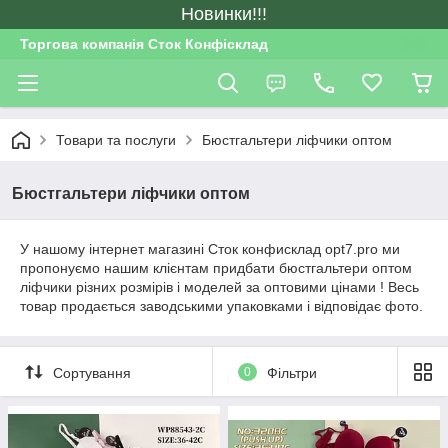
Новинки!!!
Торгова компанія Сток Конфісклад
Товари та послуги
Бюстгальтери ліфчики оптом
Бюстгальтери ліфчики оптом
У нашому інтернет магазині Сток конфисклад opt7.pro ми
пропонуємо нашим клієнтам придбати бюстгальтери оптом
ліфчики різних розмірів і моделей за оптовими цінами ! Весь
товар продається заводськими упаковками і відповідає фото.
Сортування
0
Фільтри