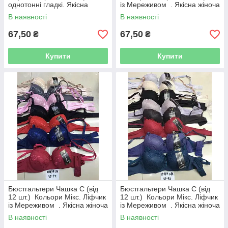
однотонні гладкі. Якісна
із Мереживом . Якісна жіноча
жіноча білизна
білизна
В наявності
В наявності
67,50
67,50
₴
₴
Купити
Купити
Бюстгальтери Чашка C (від
Бюстгальтери Чашка C (від
12 шт.) Кольори Мікс. Ліфчик
12 шт.) Кольори Мікс. Ліфчик
із Мереживом . Якісна жіноча
із Мереживом . Якісна жіноча
білизна
білизна
В наявності
В наявності