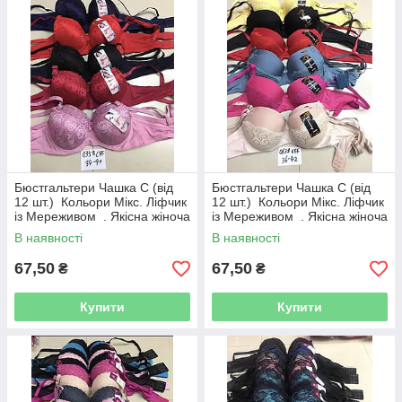
Бюстгальтери Чашка C (від
Бюстгальтери Чашка C (від
12 шт.) Кольори Мікс. Ліфчик
12 шт.) Кольори Мікс. Ліфчик
із Мереживом . Якісна жіноча
із Мереживом . Якісна жіноча
білизна
білизна
В наявності
В наявності
67,50
67,50
₴
₴
Купити
Купити