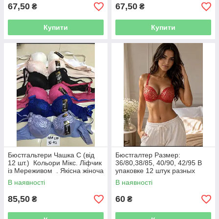
67,50
67,50
₴
₴
Купити
Купити
Бюстгальтери Чашка C (від
Бюстгалтер Размер:
12 шт.) Кольори Мікс. Ліфчик
36/80,38/85, 40/90, 42/95 В
із Мереживом . Якісна жіноча
упаковке 12 штук разных
білизна
цветов и размеров.
В наявності
В наявності
85,50
60
₴
₴