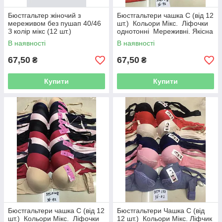
Бюстгальтер жіночий з
Бюстгальтери чашка C (від 12
мереживом без пушап 40/46
шт.) Кольори Мікс. Ліфочки
З колір мікс (12 шт.)
однотонні Мереживні. Якісна
жіноча білизна
В наявності
В наявності
67,50
67,50
₴
₴
Купити
Купити
Бюстгальтери чашка C (від 12
Бюстгальтери Чашка C (від
шт.) Кольори Мікс. Ліфочки
12 шт.) Кольори Мікс. Ліфчик