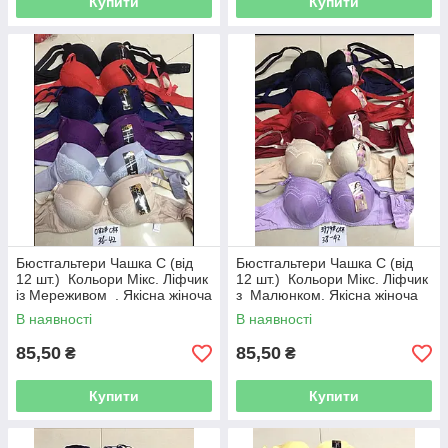
Купити
Купити
Бюстгальтери Чашка C (від
Бюстгальтери Чашка C (від
12 шт.) Кольори Мікс. Ліфчик
12 шт.) Кольори Мікс. Ліфчик
із Мереживом . Якісна жіноча
з Малюнком. Якісна жіноча
білизна
білизна
В наявності
В наявності
85,50
85,50
₴
₴
Купити
Купити