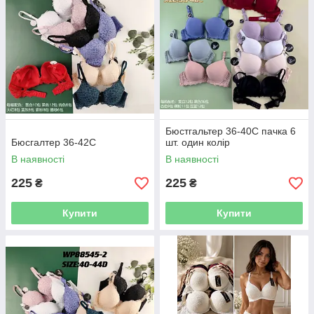
Бюстгальтер 36-40С пачка 6
Бюсгалтер 36-42С
шт. один колір
В наявності
В наявності
225
225
₴
₴
Купити
Купити