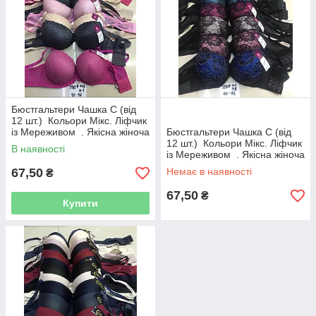
Бюстгальтери Чашка C (від
12 шт.) Кольори Мікс. Ліфчик
із Мереживом . Якісна жіноча
Бюстгальтери Чашка C (від
білизна
12 шт.) Кольори Мікс. Ліфчик
В наявності
із Мереживом . Якісна жіноча
білизна
67,50
Немає в наявності
₴
67,50
₴
Купити