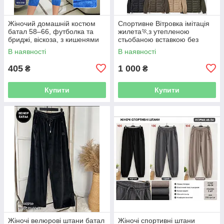
Жіночий домашній костюм
Спортивне Вітровка імітація
батал 58–66, футболка та
жилета🏃з утепленою
бриджі, віскоза, з кишенями
стьобаною вставкою без
капюшона. мод.2917
В наявності
В наявності
Розміри: S.M.L.XL.
405
1 000
₴
₴
Купити
Купити
Жіночі велюрові штани батал
Жіночі спортивні штани