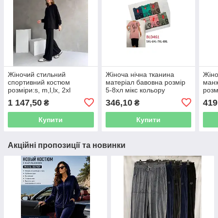
Жіночий стильний
Жіноча нічна тканина
Жіно
спортивний костюм
матеріал бавовна розмір
манж
розміри:s, m,l,lх, 2xl
5-8хл мікс кольору
розм
тканина ойшо в пачці від 5
паковання від 5 шт.
у пач
1 147,50
346,10
419
₴
₴
шт. колір показаний на
зображенні
Купити
Купити
Акційні пропозиції та новинки