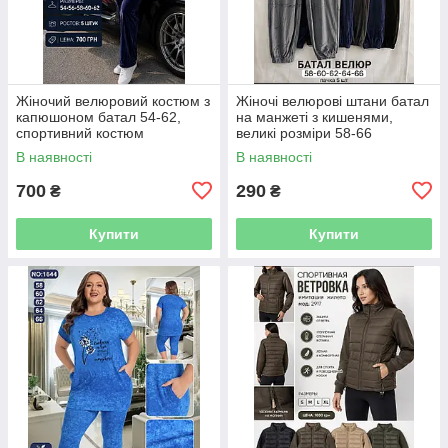
Жіночий велюровий костюм з
Жіночі велюрові штани батал
капюшоном батал 54-62,
на манжеті з кишенями,
спортивний костюм
великі розміри 58-66
В наявності
В наявності
700
290
₴
₴
Купити
Купити