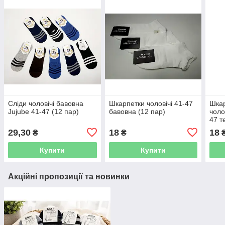
Сліди чоловічі бавовна
Шкарпетки чоловічі 41-47
Шкар
Jujube 41-47 (12 пар)
бавовна (12 пар)
чоло
47 т
29,30
18
18
₴
₴
Купити
Купити
Акційні пропозиції та новинки