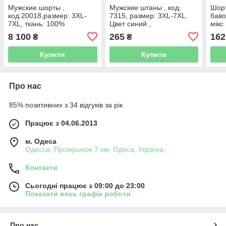
Мужские шорты ,
Мужские штаны , код:
Шорт
код:20018,размер: 3XL-
7315, размер: 3XL-7XL.
баво
7XL, ткань: 100%
Цвет синий ,
мікс
полиэстер Цвета: голубой,
серый,черный
від 1
8 100
265
162
₴
₴
ультрамарин , черный 😍
Купити
Купити
Про нас
85% позитивних з 34 відгуків за рік
Працює з 04.06.2013
м. Одеса
Одесса, Промрынок 7-км, Одеса, Україна
Контакти
Сьогодні працює з 09:00 до 23:00
Показати весь графік роботи
Про нас