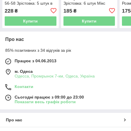
56-58 Зрістовка: 5 штук в
Зрістовка: 6 штук Мікс
Розм
один колір Тканина:
кольору Ткань: трикотаж
штук
228
185
175
₴
₴
трикотаж турецькі
пла
Купити
Купити
Про нас
85% позитивних з 34 відгуків за рік
Працює з 04.06.2013
м. Одеса
Одесса, Промрынок 7-км, Одеса, Україна
Контакти
Сьогодні працює з 09:00 до 23:00
Показати весь графік роботи
Про нас