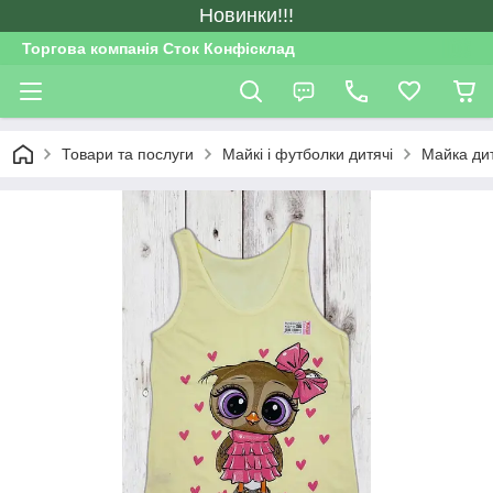
Новинки!!!
Торгова компанія Сток Конфісклад
Товари та послуги
Майкі і футболки дитячі
Майка дит