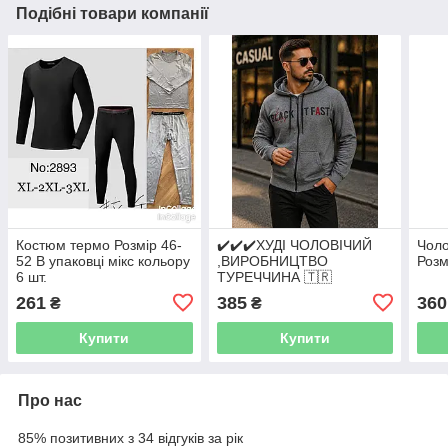
Подібні товари компанії
Костюм термо Розмір 46-
✔️✔️✔️ХУДІ ЧОЛОВІЧИЙ
Чоло
52 В упаковці мікс кольору
,ВИРОБНИЦТВО
Розм
6 шт.
ТУРЕЧЧИНА 🇹🇷
✔️ТКАНИНА:ДВУНИТКА ✔️
261
385
360
₴
₴
РОЗМІРИ:M /L/XL/2XL ✔️В
РОСТОВЦІ: 4ШТ. ОДНОГО
Купити
Купити
КОЛЬОРУ
Про нас
85% позитивних з 34 відгуків за рік