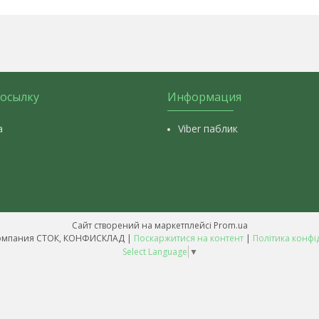
посылку
Информация
а
Viber паблик
Сайт створений на маркетплейсі
Prom.ua
Оптовая компания СТОК, КОНФИСКЛАД |
Поскаржитися на контент
|
Політика конфі
Select Language
▼