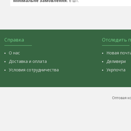
Мінімальне замовлення:
6 шт.
Справка
Отследить 
О нас
Новая почт
Доставка и оплата
Деливери
Условия сотрудничества
Укрпочта