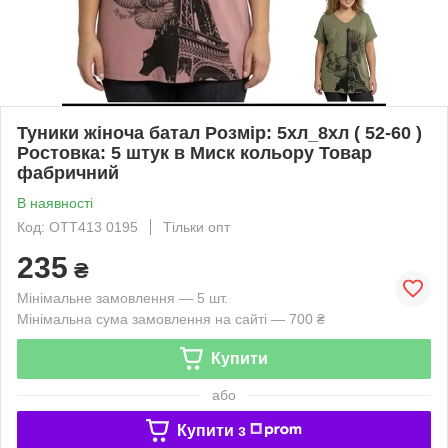
Туники жіноча батал Розмір: 5хл_8хл ( 52-60 )
Ростовка: 5 штук в Миск кольору Товар
фабричний
В наявності
Код: OTT413 0195
Тільки опт
235
₴
Мінімальне замовлення — 5 шт.
Мінімальна сума замовлення на сайті — 700 ₴
Купити
або
Купити з