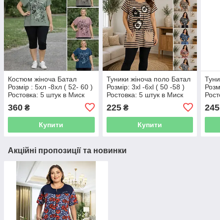
Костюм жіноча Батал
Туники жіноча поло Батал
Туни
Розмір : 5хл -8хл ( 52- 60 )
Розмір: 3xl -6xl ( 50 -58 )
Розм
Ростовка: 5 штук в Миск
Ростовка: 5 штук в Миск
Рост
кольору Товар фабричний
кольору Товар фабричний
коль
360
225
245
₴
₴
Купити
Купити
Акційні пропозиції та новинки