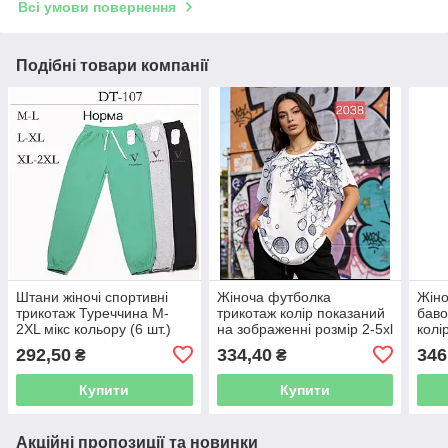
Всі умови повернення
Подібні товари компанії
Штани жіночі спортивні
Жіноча футболка
Жіно
трикотаж Туреччина M-
трикотаж колір показаний
баво
2XL мікс кольору (6 шт.)
на зображенні розмір 2-5xl
колі
у пачці від 4 шт.
зобр
292,50
334,40
346
₴
₴
8 шт
Купити
Купити
Акційні пропозиції та новинки