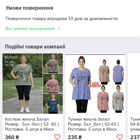
Умови повернення
Повернення товару впродовж 14 днів за домовленістю
Всі умови повернення
Подібні товари компанії
Костюм жіноча Батал
Туники жіноча батал
Туні
Розмір : 5хл -8хл ( 52- 60 )
Розмір: 5хл_8хл ( 52-60 )
54-6
Ростовка: 5 штук в Миск
Ростовка: 5 штук в Миск
упак
кольору Товар фабричний
кольору Товар фабричний
360
235
237
₴
₴