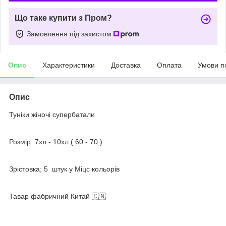
Що таке купити з Пром?
Замовлення під захистом
Опис
Характеристики
Доставка
Оплата
Умови п
Опис
Туніки жіночі супербатали
Розмір: 7хл - 10хл ( 60 - 70 )
Зрістовка; 5 штук у Міцс кольорів
Тавар фабричний Китай 🇨🇳