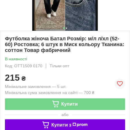
Футболка жіноча Батал Розмір: м/л л/хл (52-
60) Ростовка; 6 штук в Миск кольору Тканина:
соттон Товар фабричний
В наявності
Код: OTT1509 0170
Тільки опт
215
₴
Мінімальне замовлення — 5 шт.
Мінімальна сума замовлення на сайті — 700 ₴
Купити
або
Купити з