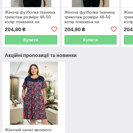
Жіноча футболка тканина
Жіноча футболка тканина
Жіно
трикотаж розміри 48-50
трикотаж розміри 48-50
трик
колір показана на
колір показана на
колі
зображенні в пачці 10 шт.
зображенні в пачці 10 шт.
зобр
204,80
204,80
204
₴
₴
Купити
Купити
Акційні пропозиції та новинки
Жіночий халат великого