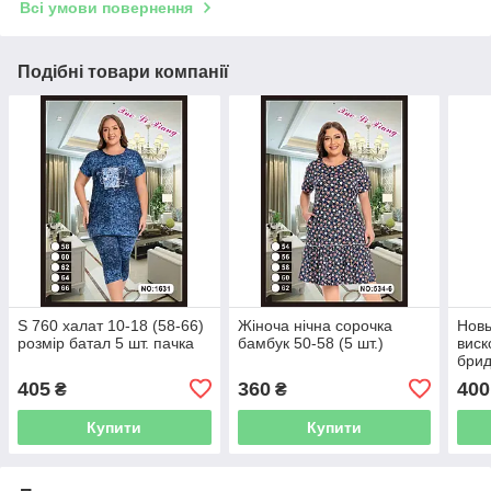
Всі умови повернення
Подібні товари компанії
S 760 халат 10-18 (58-66)
Жіноча нічна сорочка
Новы
розмір батал 5 шт. пачка
бамбук 50-58 (5 шт.)
виск
бри
Разм
405
360
400
₴
₴
Батт
Купити
Купити