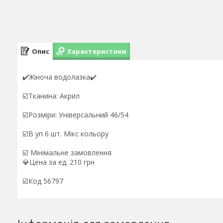
Опис
Характеристики
✔️Жіноча водолазка✔️
☑️Тканина: Акрил
☑️Розміри: Універсальний 46/54
☑️В уп 6 шт. Мікс кольору
☑️ Мінімальне замовлення
💎Цена за ед. 210 грн
☑️Код 56797