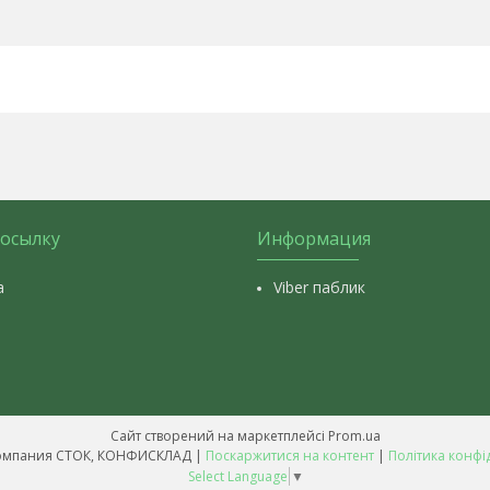
посылку
Информация
а
Viber паблик
Сайт створений на маркетплейсі
Prom.ua
Оптовая компания СТОК, КОНФИСКЛАД |
Поскаржитися на контент
|
Політика конфі
Select Language
▼