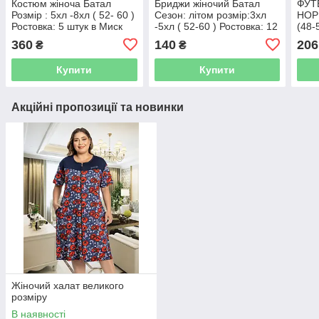
Костюм жіноча Батал
Бриджи жіночий Батал
ФУТ
Розмір : 5хл -8хл ( 52- 60 )
Сезон: літом розмір:3хл
НОРМ
Ростовка: 5 штук в Миск
-5хл ( 52-60 ) Ростовка: 12
(48-
кольору Товар фабричний
штук можна 6 В миск колір
или 
360
140
206
₴
₴
Тканина: рубчик хлопок
Купити
Купити
Акційні пропозиції та новинки
Жіночий халат великого
розміру
В наявності