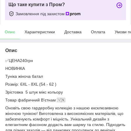
Що таке купити з Пром?
Замовлення під захистом
Опис
Характеристики
Доставка
Оплата
Умови п
Опис
✅ЦЕНА240грн
НОВИНКА
Туніка жіноча батал
Розмір: 6XL - 8XL (54 - 62 )
Зрістовка 5 штук мікс кольору
Товар фабричний В'єтнам 🇻🇳
Оновіть свою гардеробну колекцію з нашою ексклюзивною
жіночою тунікою! Виготовлена з високоякісних матеріалів, що
забезпечують комфорт і міцність. Унікальний дизайн з
елегантним фасоном додасть вам шарму та стилю. Підходить
для різних заходів — від ранкових прогулянок до вечірніх