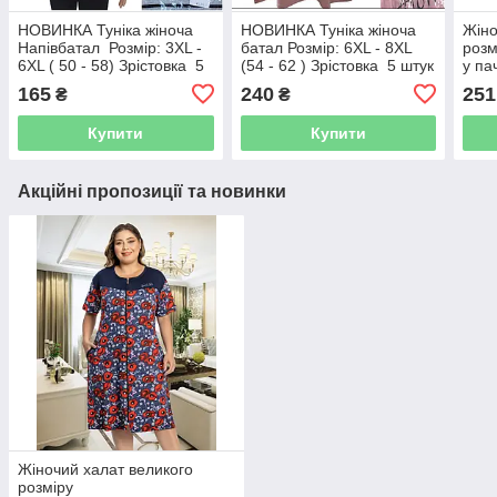
НОВИНКА Туніка жіноча
НОВИНКА Туніка жіноча
Жіно
Напівбатал Розмір: 3XL -
батал Розмір: 6XL - 8XL
розм
6XL ( 50 - 58) Зрістовка 5
(54 - 62 ) Зрістовка 5 штук
у пач
штук мікс кольору
мікс кольору
165
240
251
₴
₴
Купити
Купити
Акційні пропозиції та новинки
Жіночий халат великого
розміру