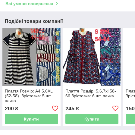
Всі умови повернення
Подібні товари компанії
Плаття Розмір: А4,5,6XL
Плаття Розмір: 5,6,7xl 58-
Плат
(52-58) Зрістовка: 5 шт.
66 Зрістовка: 6 шт. пачка
Зріс
пачка
200
245
150
₴
₴
Купити
Купити