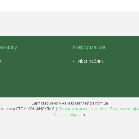
посылку
Информация
а
Viber паблик
Сайт створений на маркетплейсі
Prom.ua
Оптовая компания СТОК, КОНФИСКЛАД |
Поскаржитися на контент
|
Політика конфі
Select Language
▼