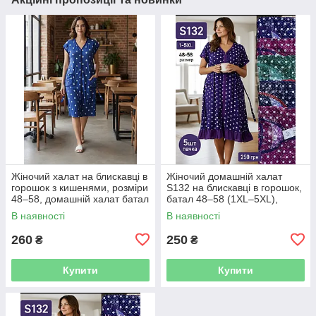
Жіночий халат на блискавці в
Жіночий домашній халат
горошок з кишенями, розміри
S132 на блискавці в горошок,
48–58, домашній халат батал
батал 48–58 (1XL–5XL),
упаковка 5 шт
В наявності
В наявності
260
250
₴
₴
Купити
Купити