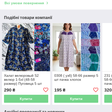
Всі умови повернення
Подібні товари компанії
Халат велюровый S2
0308 ( узб) 58-66 размер 5
231 
велюр 1-5xl (48-58
шт пачка хлопок
58-6
размер) Пуговица 5 шт
пачк
пачка
290
195
320
₴
₴
Купити
Купити
Акційні пропозиції та новинки