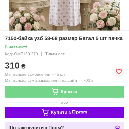
7150-байка узб 58-68 размер Батал 5 шт пачка
В наявності
Код: OM7150 270
Тільки опт
310
₴
Мінімальне замовлення — 5 шт.
Мінімальна сума замовлення на сайті — 700 ₴
Купити
або
Купити з
Що таке купити з Пром?