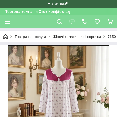
Новинки!!!
Торгова компанія Сток Конфісклад
Товари та послуги
Жіночі халати, нічні сорочки
7150-