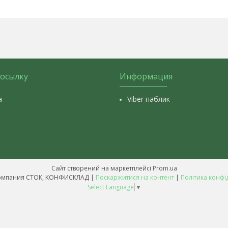
посылку
Информация
а
Viber паблик
Сайт створений на маркетплейсі
Prom.ua
Оптовая компания СТОК, КОНФИСКЛАД |
Поскаржитися на контент
|
Політика конфі
Select Language
▼