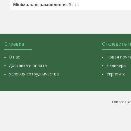
Мінімальне замовлення:
5 шт.
Справка
Отследить 
О нас
Новая почт
Доставка и оплата
Деливери
Условия сотрудничества
Укрпочта