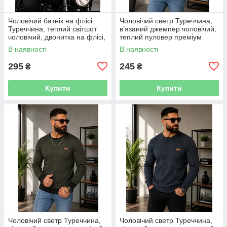
Чоловічий батнік на флісі
Чоловічий светр Туреччина,
Туреччина, теплий світшот
в’язаний джемпер чоловічий,
чоловічий, двонитка на флісі,
теплий пуловер преміум
кофта без капюшона M-XXL
якості, повсякденний светр
В наявності
В наявності
M-XXL
295
245
₴
₴
Купити
Купити
Чоловічий светр Туреччина,
Чоловічий светр Туреччина,