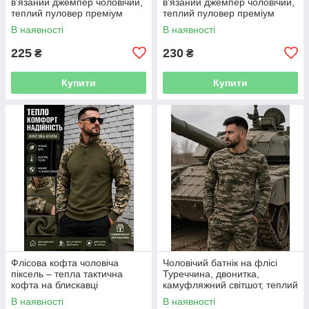
в’язаний джемпер чоловічий,
в’язаний джемпер чоловічий,
теплий пуловер преміум
теплий пуловер преміум
якості, повсякденний светр
якості, повсякденний светр
В наявності
В наявності
M-XXL
M-XXL
225
230
₴
₴
Купити
Купити
Флісова кофта чоловіча
Чоловічий батнік на флісі
піксель – тепла тактична
Туреччина, двонитка,
кофта на блискавці
камуфляжний світшот, теплий
чоловічий джемпер M-XXL
В наявності
В наявності