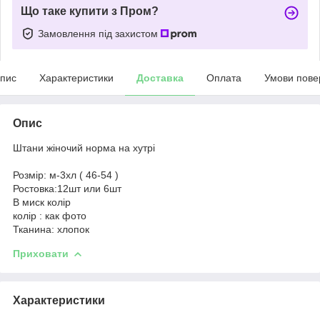
Що таке купити з Пром?
Замовлення під захистом
пис
Характеристики
Доставка
Оплата
Умови пове
Опис
Штани жіночий норма на хутрі
Розмір: м-3хл ( 46-54 )
Ростовка:12шт или 6шт
В миск колір
колір : как фото
Тканина: хлопок
Приховати
Характеристики