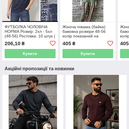
ФУТБОЛКА ЧОЛОВІЧА
Жіноча піжама (байка)
Жіно
НОРМА Розмір: 2хл - 5хл
бавовна розміри 48-56
баво
(48-56) Ростовка: 10 штук (
колір показаний на
колі
или 5шт ) в Миск колір
зображенні в пачці 10 шт.
зобр
206,10
405
405
₴
₴
Купити
Купити
Акційні пропозиції та новинки