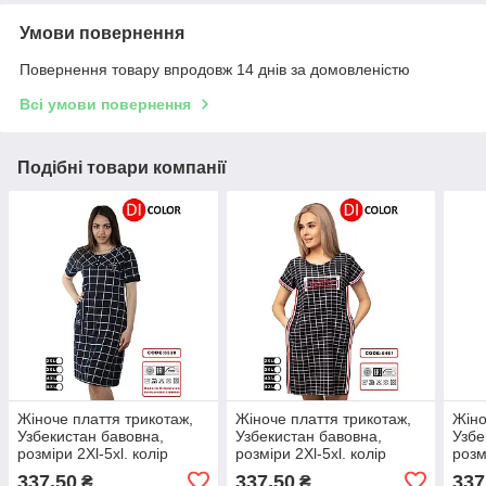
Умови повернення
Повернення товару впродовж 14 днів за домовленістю
Всі умови повернення
Подібні товари компанії
Жіноче плаття трикотаж,
Жіноче плаття трикотаж,
Жіно
Узбекистан бавовна,
Узбекистан бавовна,
Узбе
розміри 2Xl-5xl. колір
розміри 2Xl-5xl. колір
розм
вказаний на картинці
вказаний на картинці
вказ
337,50
337,50
337
₴
₴