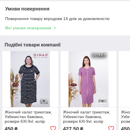
Умови повернення
Повернення товару впродовж 14 днів за домовленістю
Всі умови повернення
Подібні товари компанії
Жіночий халат трикотаж,
Жіночий халат трикотаж,
Жіно
Узбекистан бавовна,
Узбекистан бавовна,
Узбе
розміри 6Xl-9xl. колір
розміри 6Xl-9xl. колір
розм
вказаний на картинці
вказаний на картинці
вказ
450
427,50
450
₴
₴