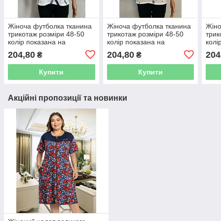
Жіноча футболка тканина
Жіноча футболка тканина
Жіно
трикотаж розміри 48-50
трикотаж розміри 48-50
трик
колір показана на
колір показана на
колі
зображенні в пачці 10 шт.
зображенні в пачці 10 шт.
зобр
204,80
204,80
204
₴
₴
Купити
Купити
Акційні пропозиції та новинки