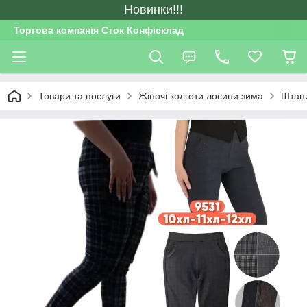
Новинки!!!
Торгова компанія Сток Конфісклад
Товари та послуги
Жіночі колготи лосини зима
Штани