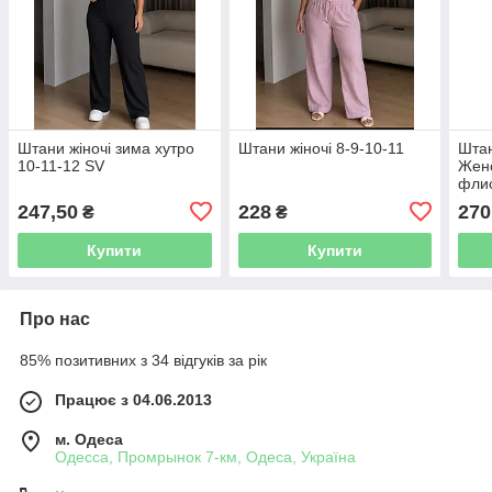
Штани жіночі зима хутро
Штани жіночі 8-9-10-11
Штан
10-11-12 SV
Жен
флис
8XL-
247,50
228
270
₴
₴
бамб
упак
Купити
Купити
Про нас
85% позитивних з 34 відгуків за рік
Працює з 04.06.2013
м. Одеса
Одесса, Промрынок 7-км, Одеса, Україна