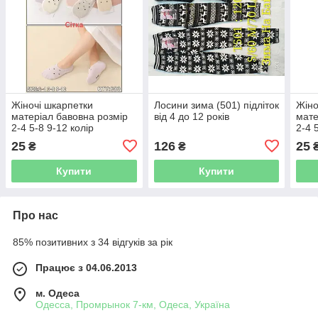
Жіночі шкарпетки
Лосини зима (501) підліток
Жіно
матеріал бавовна розмір
від 4 до 12 років
мате
2-4 5-8 9-12 колір
2-4 
показаний на зображенні
пока
25
126
25
₴
₴
в пакованні від 12 шт.
в па
Купити
Купити
Про нас
85% позитивних з 34 відгуків за рік
Працює з 04.06.2013
м. Одеса
Одесса, Промрынок 7-км, Одеса, Україна